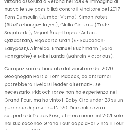
vittoria assoluta a Verona nel 2019 e immagina di
nuovo le sue possibilità contro il vincitore del 2017
Tom Dumoulin (Jumbo-Visma), Simon Yates
(BikeExchange-Jayco), Giulio Ciccone (Trek-
Segafredo), Miguel Ángel López (Astana
Qazaqstan), Rigoberto Urán (EF Education-
Easypost), Almeida, Emanuel Buchmann (Bora-
Hansgrohe) e Mikel Landa (Bahrain Victorious).
Carapaz sarà affiancato dal vincitore del 2020
Geoghegan Hart e Tom Pidcock, ed entrambi
potrebbero rivelarsi leader alternativi, se
necessario. Pidcock forse non ha esperienza nel
Grand Tour, ma ha vinto il Baby Giro under 23 su un
percorso di prova nel 2020. Dumoulin avrà il
supporto di Tobias Foss, che era nono nel 2021 solo
nel suo secondo Grand Tour dopo aver vinto il Tour