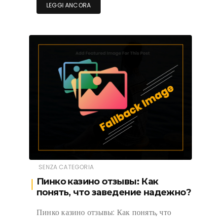
LEGGI ANCORA
SENZA CATEGORIA
Пинко казино отзывы: Как
понять, что заведение надежно?
Пинко казино отзывы: Как понять, что