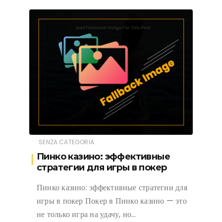
SENZA CATEGORIA
Пинко казино: эффективные
стратегии для игры в покер
Пинко казино: эффективные стратегии для
игры в покер Покер в Пинко казино — это
не только игра на удачу, но…