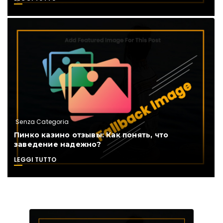
Senza Categoria
Пинко казино отзывы: Как понять, что
заведение надежно?
LEGGI TUTTO