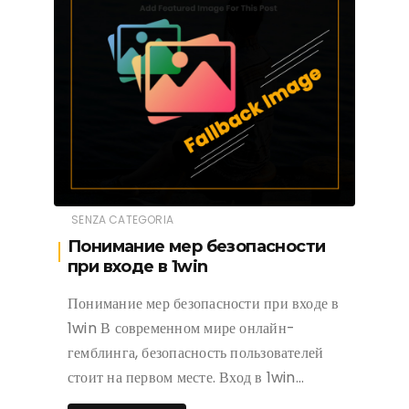
SENZA CATEGORIA
Понимание мер безопасности
при входе в 1win
Понимание мер безопасности при входе в
1win В современном мире онлайн-
гемблинга, безопасность пользователей
стоит на первом месте. Вход в 1win…