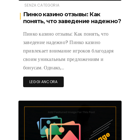
SENZA CATEGORIA
Пинко казино отзывы: Как
понять, что заведение надежно?
Пинко казино отзывы: Как понять, что
заведение надежно? Пинко казино
привлекает внимание игроков благодаря
своим уникальным предложениям и
бонусам. Однако,…
LEGGI ANCORA