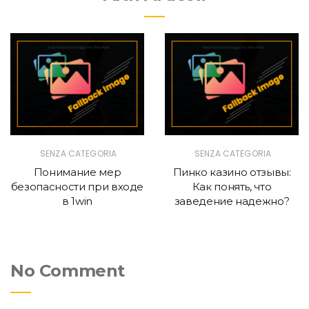
SENZA CATEGORIA
SENZA CATEGORIA
Понимание мер
Пинко казино отзывы:
безопасности при входе
Как понять, что
в 1win
заведение надежно?
No Comment