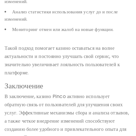
изменений.
Анализ статистики использования услуг до и после
изменений.
Мониторинг отмен или жалоб на новые функции.
Такой подход помогает казино оставаться на волне
актуальности и постоянно улучшать свой сервис, что
значительно увеличивает лояльность пользователей к
платформе.
Заключение
В заключение, казино Pinco активно использует
обратную связь от пользователей для улучшения своих
услуг. Эффективные механизмы сбора и анализа отзывов,
а также четкое внедрение изменений способствуют
созданию более удобного и привлекательного опыта для