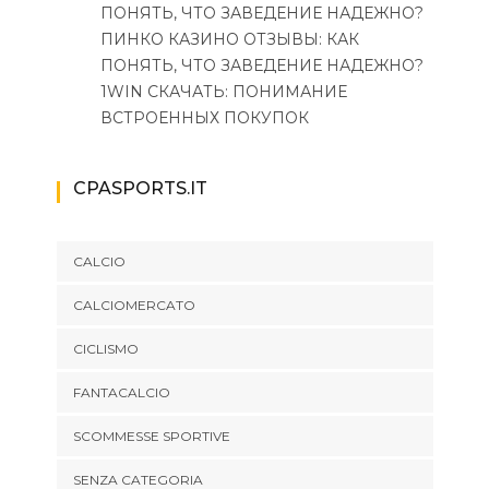
ПОНЯТЬ, ЧТО ЗАВЕДЕНИЕ НАДЕЖНО?
ПИНКО КАЗИНО ОТЗЫВЫ: КАК
ПОНЯТЬ, ЧТО ЗАВЕДЕНИЕ НАДЕЖНО?
1WIN СКАЧАТЬ: ПОНИМАНИЕ
ВСТРОЕННЫХ ПОКУПОК
CPASPORTS.IT
CALCIO
CALCIOMERCATO
CICLISMO
FANTACALCIO
SCOMMESSE SPORTIVE
SENZA CATEGORIA