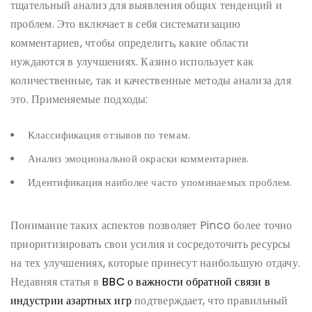
тщательный анализ для выявления общих тенденций и
проблем. Это включает в себя систематизацию
комментариев, чтобы определить, какие области
нуждаются в улучшениях. Казино использует как
количественные, так и качественные методы анализа для
это. Применяемые подходы:
Классификация отзывов по темам.
Анализ эмоциональной окраски комментариев.
Идентификация наиболее часто упоминаемых проблем.
Понимание таких аспектов позволяет Pinco более точно
приоритизировать свои усилия и сосредоточить ресурсы
на тех улучшениях, которые принесут наибольшую отдачу.
Недавняя статья в
BBC о важности обратной связи в
индустрии азартных игр
подтверждает, что правильный