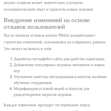
анализ отзывов может значительно улучшить
пользовательский опыт и привлечь новых игроков.
Внедрение изменений на основе
отзывов пользователей
После анализа отзывов казино Pinco разрабатывает
стратегию изменений, основываясь на собранных данных.
Это может включать в себя:
Доработка интерфейса сайта для удобства навигации.
Добавление популярных игровых автоматов и новых
игр.
Улучшение качества обслуживания клиентов, включая
обучение сотрудников.
Модификация условий акций и бонусов для
удовлетворения запросов игроков.
Каждое изменение проходит тестирование перед