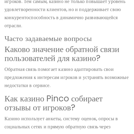
игроков. Тем самым, казино не только повышает уровень
удовлетворенности клиентов, но и поддерживает свою
конкурентоспособность в динамично развивающейся
отрасли.
Часто задаваемые вопросы
Каково значение обратной связи
пользователей для казино?
Обратная связь помогает казино адаптировать свои
предложения к интересам игроков и устранять возможные
недостатки в сервисе.
Как казино Pinco собирает
отзывы от игроков?
Казино использует анкеты, систему оценок, опросы в
социальных сетях и прямую обратную связь через